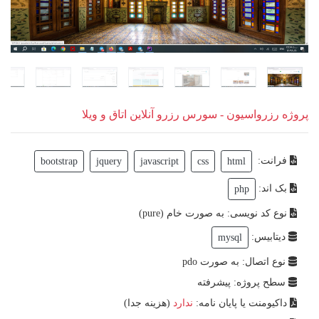
پروژه رزرواسیون - سورس رزرو آنلاین اتاق و ویلا
فرانت:
bootstrap
jquery
javascript
css
html
بک اند:
php
نوع کد نویسی: به صورت خام (pure)
دیتابیس:
mysql
نوع اتصال: به صورت pdo
سطح پروژه: پیشرفته
داکیومنت یا پایان نامه:
ندارد
(هزینه جدا)