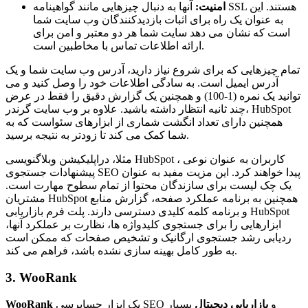
امنیت:
آنها به دنبال چیزهایی مانند گواهینامه SSL هستند. این
به عنوان یک راه برای اثبات بازدیدکنندگان وب سایت شما
است که نشان می دهد سایت شما هر دو معتبر و امن برای
ارائه اطلاعات تماس با مخاطبین است.
تمام چیزهایی که برای شروع نیاز دارید، آدرس وب سایت شما و یک
آدرس ایمیل است. به سادگی اطلاعات خود را وصل کنید و می
توانید یک نمره (1-100) و همچنین یک گزارش دقیق را فقط در عرض
چند ثانیه انتظار داشته باشید. علاوه بر وب سایت گرندر، HubSpot
همچنین دارای تعداد انگشت شماری از ابزارهای سئواست که به
شما کمک می کند تا زودتر به نتیجه برسید.
مثلا، دراپلیکیشن وبلاگنویسی HubSpot ، کاربران به عنوان نوعی
پیشنهادات جستجوی SEO پیدا خواهند کرد. این مزیت مفید به عنوان
یک چک لیست برای سازندگان محتوا از تمام سطوح مهارت است.
مشتریان HubSpot همچنین به برنامه عملکرد صفحه، گزارش منابع
و برنامه کلمه کلیدی دسترسی دارند. پلت فرم بازاریابی HubSpot
ابزارهایی را برای جستجوی کلیدواژه ها، نظارت بر عملکرد آنها،
ردیابی رشد جستجوی ارگانیک و تشخیص صفحات که ممکن است
به طور کامل بهینه سازی نشده باشد، فراهم می کند.
3. WooRank
یک ابزار حسابرسی SEO و
بازاریابی دیجیتال
بسیار
WooRank