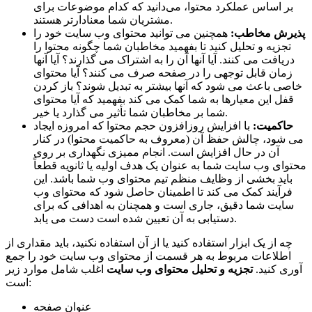
بر اساس عملکرد محتوا، می‌دانید که کدام موضوعات برای
مشتریان شما معنادارتر هستند.
پذیرش مخاطب:
همچنین می توانید محتوای وب سایت خود را
تجزیه و تحلیل کنید تا بفهمید مخاطبان شما چگونه محتوا را
دریافت می کنند. آیا آنها آن را به اشتراک می گذارند؟ آیا آنها
زمان قابل توجهی را در صفحه صرف می کنند؟ آیا محتوای
خاصی باعث می شود که آنها بیشتر به تبدیل شوند؟ باز کردن
قفل این معیارها به شما کمک می کند بفهمید که آیا محتوای
شما بر مخاطبان شما تأثیر می گذارد یا خیر.
حاکمیت:
با افزایش روزافزون حجم محتوا که امروزه ایجاد
می شود، چالش حفظ آن (معروف به حاکمیت محتوا) در کنار
آن در حال افزایش است. انجام ممیزی نگهداری بر روی
محتوای وب سایت شما به عنوان یک هدف اولیه یا ثانویه قطعاً
باید بخشی از وظایف منظم تیم محتوای وب شما باشد. این
فرآیند کمک می کند تا اطمینان حاصل شود که محتوای وب
سایت شما دقیق، جاری است و همچنان به اهدافی که برای
دستیابی به آن تعیین شده است دست می یابد.
چه از یک ابزار استفاده کنید یا از آن استفاده نکنید، باید مقداری از
اطلاعات مربوط به هر قسمت از محتوای وب سایت خود را جمع
آوری کنید.
تجزیه و تحلیل محتوای وب سایت
اغلب شامل موارد زیر
است:
عنوان صفحه