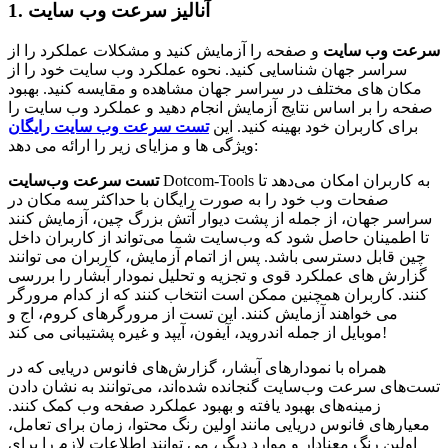
1. آنالیز سرعت وب سایت
سرعت وب سایت
و صفحه را آزمایش کنید و مشکلات عملکرد را از
سراسر جهان شناسایی کنید. نحوه عملکرد وب سایت خود را از
مکان های مختلف در سراسر جهان مشاهده و مقایسه کنید. بهبود
صفحه را بر اساس نتایج آزمایش انجام دهید و عملکرد وب سایت را
برای کاربران خود بهینه کنید. این
تست سرعت وب سایت رایگان
ویژگی ها و مزایای زیر را ارائه می دهد:
Dotcom-Tools به کاربران امکان می‌دهد تا
تست سرعت وب‌سایت
صفحات وب خود را به صورت رایگان با حداکثر سه مکان در
سراسر جهان، از جمله از پشت دیوار آتش بزرگ چین، آزمایش کنند
تا اطمینان حاصل شود که وب‌سایت شما می‌تواند از کاربران داخل
چین قابل دسترسی باشد. پس از اتمام آزمایش، کاربران می توانند
گزارش های عملکرد قوی و تجزیه و تحلیل نمودار آبشار را بررسی
کنند. کاربران همچنین ممکن است انتخاب کنند که از کدام مرورگر
می خواهند آزمایش کنند. این تست از مرورگرهای کروم، اج و
موبایل از جمله اندروید، آیفون، آیپد و غیره پشتیبانی می کند!
همراه با نمودارهای آبشار، گزارش‌های فانوس دریایی که در
تست‌های سرعت وب‌سایت گنجانده شده‌اند، می‌توانند به نشان دادن
زمینه‌های بهبود یافته و بهبود عملکرد صفحه وب کمک کنند.
معیارهای فانوس دریایی مانند اولین رنگ محتوا، زمان برای تعامل،
اولین رنگ معنادار و موارد دیگر، می توانند اطلاعات لازم را برای