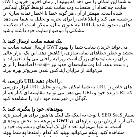
GWT به شما این امکان را می دهد که ببینید از زمان آخرین خزیدن
سایت چه تعداد از صفحات وب سایت شما توسط گوگل ایندکس
شده است. مهمتر از آن، هر گونه خطا یا اخطار نمایه سازی را
برجسته می کند و اطلاعاتی را برای تجزیه و تحلیل به شما می دهد.
به عنوان مثال، ممکن است کد شکسته، URL های مسدود شده یا
مشکلی با موضوع سایت خود داشته باشید.
3. یک نقشه سایت ارسال کنید.
ارسال نقشه سایت به GWT می تواند خزیدن سایت شما را بهبود
بخشد و خطر خطاهای نمایه سازی را کاهش دهد. این یک ابزار عالی
برای وب‌سایت‌های بزرگ است زیرا به راحتی می‌تواند تغییرات یا
اضافه‌ها را برای Google از دست بدهد، اما وب‌سایت‌های جدید نیز
می‌توانند از مزایای ایندکس شدن سریع‌تر بهره ببرند.
4. بازرسی URL را انجام دهید.
ابزار بازرسی URL به شما امکان تجزیه و تحلیل URL های خاص را
می دهد. می توانید مقایسه ای کنار هم از URL زنده خود و URL که
گوگل در فهرست خود دارد را مشاهده کنید.
5. پیوندهای خود را پیگیری کنید.
با توجه به اینکه بک لینک ها هنوز برای هر استراتژی SEO SaaS بسیار
یکی از با ارزش ترین ابزارهای آن
GWT
مهم هستند، بخش پیوندهای
است. نه تنها می‌توانید تعداد کل بک لینک‌های وب‌سایت خود را
مشاهده کنید، بلکه می‌توانید ببینید که کدام دامنه‌ها به شما پیوند