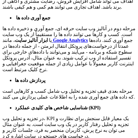
اهداف می تواند شامل افزایش فروش، رضایت مشتری و آگاهی از
برند باشد. اهداف تجاری می توانند هم کمی و هم کیفی باشند.
جمع آوری داده ها
مرحله دوم در آنالیز وب سایت حرفه ای، جمع آوری و ذخیره داده ها
است. کسب و کارها می توانند داده ها را مستقیماً از یک وب سایت
جمع آوری کنند. داده‌ها
Google Analytics
یا
ابزار آنالیز سایت
، مانند
عمدتاً از درخواست‌های پروتکل انتقال ابرمتن - از جمله داده‌ها در
سطوح شبکه و برنامه - می‌آیند و می‌توانند با داده‌های خارجی برای
تفسیر استفاده از وب ترکیب شوند. به عنوان مثال، آدرس پروتکل
اینترنت کاربر معمولاً با عوامل زیادی از جمله موقعیت جغرافیایی و
نرخ کلیک مرتبط است.
پردازش داده ها
مرحله بعدی قیف تجزیه و تحلیل وب شامل کسب و کارهایی است
که داده های جمع آوری شده را به اطلاعات عملی پردازش می کنند.
شناسایی شاخص های کلیدی عملکرد (KPI)
در تجزیه و تحلیل وب، KPI یک معیار قابل سنجش برای نظارت و
تجزیه و تحلیل رفتار کاربر در یک وب سایت است. به عنوان مثال
می توان به نرخ پرش، کاربران منحصر به فرد، جلسات کاربر و
درخواست های جستجو در سایت اشاره کرد.