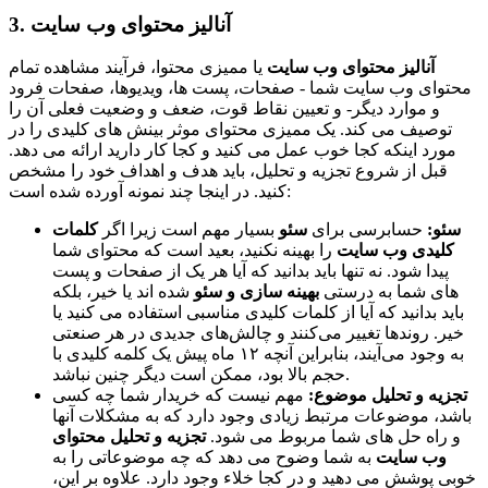
3. آنالیز محتوای وب سایت
آنالیز محتوای وب سایت
یا ممیزی محتوا، فرآیند مشاهده تمام
محتوای وب سایت شما - صفحات، پست ها، ویدیوها، صفحات فرود
و موارد دیگر- و تعیین نقاط قوت، ضعف و وضعیت فعلی آن را
توصیف می کند. یک ممیزی محتوای موثر بینش های کلیدی را در
مورد اینکه کجا خوب عمل می کنید و کجا کار دارید ارائه می دهد.
قبل از شروع تجزیه و تحلیل، باید هدف و اهداف خود را مشخص
کنید. در اینجا چند نمونه آورده شده است:
سئو:
حسابرسی برای
سئو
بسیار مهم است زیرا اگر
کلمات
کلیدی وب سایت
را بهینه نکنید، بعید است که محتوای شما
پیدا شود. نه تنها باید بدانید که آیا هر یک از صفحات و پست
های شما به درستی
بهینه سازی و سئو
شده اند یا خیر، بلکه
باید بدانید که آیا از کلمات کلیدی مناسبی استفاده می کنید یا
خیر. روندها تغییر می‌کنند و چالش‌های جدیدی در هر صنعتی
به وجود می‌آیند، بنابراین آنچه ۱۲ ماه پیش یک کلمه کلیدی با
حجم بالا بود، ممکن است دیگر چنین نباشد.
تجزیه و تحلیل موضوع:
مهم نیست که خریدار شما چه کسی
باشد، موضوعات مرتبط زیادی وجود دارد که به مشکلات آنها
و راه حل های شما مربوط می شود.
تجزیه و تحلیل محتوای
وب سایت
به شما وضوح می دهد که چه موضوعاتی را به
خوبی پوشش می دهید و در کجا خلاء وجود دارد. علاوه بر این،