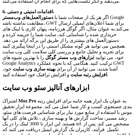
می‌دهند و انکر تکست‌هایی که برای انجام آن استفاده می‌کنند.
6. اقدامات امنیتی و دستی.
Google
اگر هر یک از صفحات شما با
دستورالعمل‌های وب‌مستر
مطابقت نداشته باشد، GWT برای شما اعلان‌های ایمیلی ارسال
می‌کند.به عنوان مثال، اگر گوگل هرزنامه، پنهان کاری یا لینک های
خریداری شده را شناسایی کند، سایت شما را جریمه کرده و
دستورالعمل های بیشتری را از طریق این برگه ارائه می دهد.
همچنین می توانید هر گونه مشکل امنیتی را در اینجا پیگیری کنید.
برای تجزیه و تحلیل جامع و بررسی کلی سلامت کلی وب سایت
خود، می توانید ا
بزارهای وب مستر گوگل
را با بهترین شیوه های
Google Analytics ترکیب کنید. هنگامی که با نحوه عملکرد GWT
آشنا شدید، می توانید از آن برای
بهینه سازی وب سایت
خود،
و افزایش ترافیک خود استفاده کنید.
افزایش رتبه سایت
ابزارهای آنالیز سئو وب سایت
به عنوان یک ابزار همه جانبه برای افزایش رتبه
Moz Pro
اشتراک
بندی جستجوی کسب و کار شما عمل می کند. مجموعه ابزار تحقیق
موس با استفاده از منابع مورد نیاز برای شناسایی فرصت های سئو،
رشد مسیر، ساخت گزارش ها و بهینه سازی ، تلاش های کلی آنها
هستند. این ابزار تا 3000 لینک را در یک url مشخص می کند. پس از
تکمیل فرآیند، کاربران یک گزارش ایمیل دریافت می کنند که