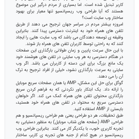
کاربر تبدیل شده است. اما بسیاری از مردم درگیر این موضوع
هستند که آیا طراحی وب ریسپانسیو تنها معیار برای بهبود
ساختار وب سایت است؟
امروزه بیشتر مردم در سراسر جهان ترجیح می دهند از طریق
تلفن های همراه خود به اینترنت دسترسی پیدا کنند. بنابراین
وظیفه ی توسعه دهندگان می باشد که وب سایت هایی را ایجاد
کنند که به راحتی توسط کاربران تلفن های همراه باز شوند.
با این حال سرعت پایین و زمان طولانی بارگذاری این صفحات
در هنگام دسترسی به هر وب سایتی در تلفن های هوشمند خود
یک مانع بزرگ برای این دسته از کاربران می باشد. اگر وب
سایتی به سرعت بارگذاری نشود، خیلی از افراد ترجیح به ترک
آن را می دهند.
گوگل برای حل این مشکل، AMP یا همان صفحات سریع موبایل
را ارائه داد. یک ابتکار باور نکردنی که به فراهم کردن سریع
بارگذاری محتوای تلفن های همراه کمک می کند. اگر خواهان
دسترسی سریع به محتواء در تلفن های همراه خود هستید،
بایستی از AMP استفاده کنید.
طبق تحقیقات، هر دو طراحی یعنی هم طراحی ریسپانسیو و هم
طراحی AMP (صفحه های شتاب موبایل) به منظور دستیابی به
تجربه کاربری خوب، با یکدیگر کار می کنند. بنابراین طراحی وب
ریسپانسیو در هیچ کدام از جنبه های تجربه ی کاربر، ساختار