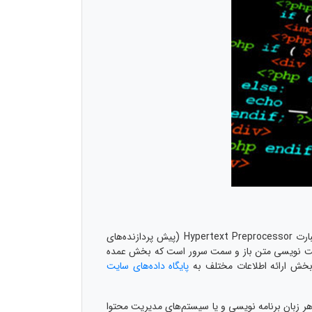
پیش از پاسخ به سوال طراحی سایت با php چیست ابتدا بهتر است ماهیت و سازوکار php را مورد بررسی قرار دهیم. php مخفف عبارت Hypertext Preprocessor (پیش پردازنده‌های
در ابتدا نیز اشاره کردیم php یک زبان برنامه نویسی یا اسکریپت نویسی متن باز و سمت سرور است که بخش عمده
پایگاه داده‌های سایت
عنای استفاده از این زبان برنامه نویسی برای راه اندازی و ایجاد صفحات مختلف سایت است. php نیزمانند هر زبان برنامه نویسی و یا سیستم‌های مدیریت محتوا