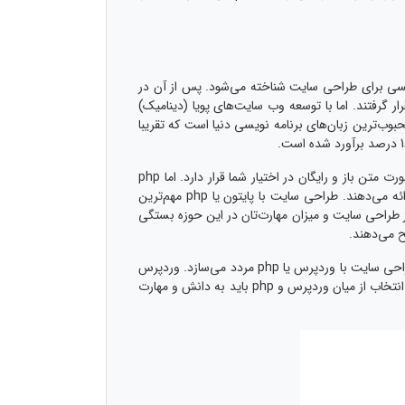
 سایت در دسترس توسعه دهندگان قرار گرفته‌اند که html اولین زبان برنامه نویسی برای طراحی سایت شناخته می‌شود. پس از آن در
ب قرار گرفتند. اما با توسعه وب سایت‌های پویا (دینامیک)
 (که بعدها به ASP.NET تبدیل شد) و php به میان آمدند. بر اساس تحقیقات انجام شده php یکی از محبوب‌ترین زبان‌های برنامه نویسی دنیا است که تقریبا
بنابراین با در نظر داشتن این میزان محبوبیت، طراحی سایت با php بسیار منطقی و هوشمندانه است زیرا این زبان برنامه نویسی به صورت متن باز و رایگان در اختیار شما قرار دارد. اما php
تنها زبان برنامه نویسی موجود برای طراحی سایت نیست و زبان‌های دیگری همچون پایتون نیز وجود دارد که قابلیت‌های کاربردی را ارائه می‌دهند. طراحی سایت با پایتون یا php مهم‌ترین
ز طراحی سایت و میزان مهارت‌تان در این حوزه بستگی
در این میان سیستم مدیریت محتوای وردپرس نیز یکی دیگر از رقبای جدی php برای طراحی سایت است که توسعه دهندگان را برای طراحی سایت با وردپرس یا php مردد می‌سازد. وردپرس
نیز مانند پایتون دارای ساختار ظاهری و عملکردی ساده‌تری نسبت به php است و کار کردن با آن نیز بسیار ساده‌تر است. با این حال برای انتخاب از میان وردپرس و php باید به دانش و مهارت