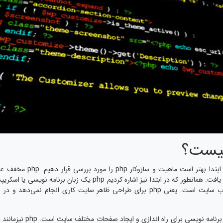
ابرمتن) است که اولین نسخه آن در سال 1994 توسعه یافت. همانطور که 
 نمی‌دهد و در بخش ارائه اطلاعات مختلف به
طراحی سایت با php نیز به م